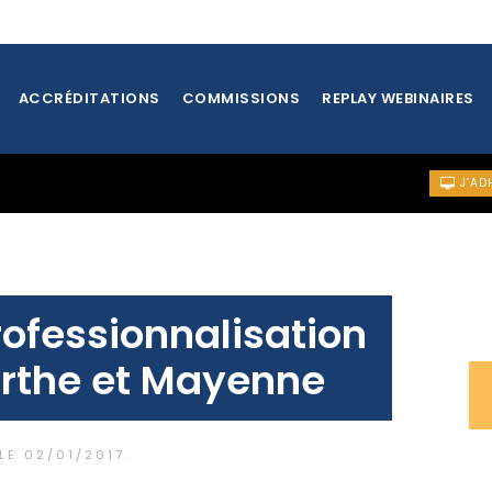
ACCRÉDITATIONS
COMMISSIONS
REPLAY WEBINAIRES
J’AD
YENNE
rofessionnalisation
rthe et Mayenne
 LE
02/01/2017
.