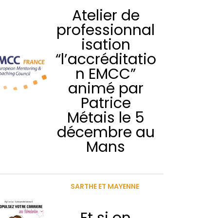
Atelier de
professionnal
isation
“l’accréditatio
n EMCC”
animé par
Patrice
Métais le 5
décembre au
Mans
SARTHE ET MAYENNE
Et si on