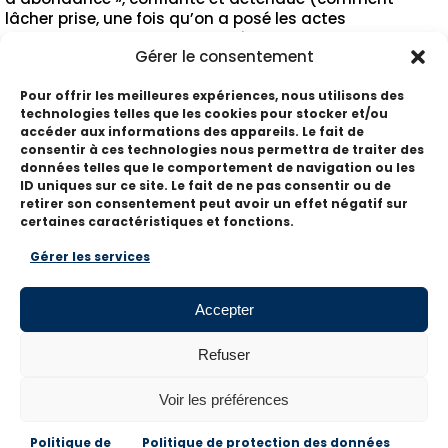
lâcher prise, une fois qu’on a posé les actes
essentiels et pertinents qui créent de la valeur tout
Gérer le consentement
de suite pour le prospect)
Pour offrir les meilleures expériences, nous utilisons des
Acheter ce webinaire
technologies telles que les cookies pour stocker et/ou
accéder aux informations des appareils. Le fait de
consentir à ces technologies nous permettra de traiter des
données telles que le comportement de navigation ou les
ID uniques sur ce site. Le fait de ne pas consentir ou de
retirer son consentement peut avoir un effet négatif sur
SUIVEZ-NOUS
certaines caractéristiques et fonctions.
Gérer les services
Pour ne rien manquer de l'actualité EMCC,
suivez-nous sur les réseaux sociaux
Accepter
Refuser
Voir les préférences
Tous droits réservés - EMCC France
Mentions
légales
Politique de confidentialité
Politique de
Politique de
Politique de protection des données