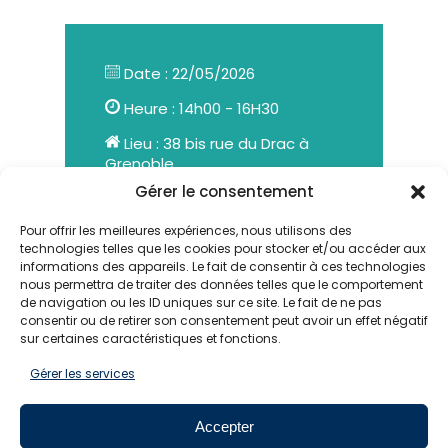
Date : 22/05/2026
Heure : 14h00 - 16H30
Lieu : 38 bis rue du Drac à
Grenoble
Gérer le consentement
Pour offrir les meilleures expériences, nous utilisons des
technologies telles que les cookies pour stocker et/ou accéder aux
informations des appareils. Le fait de consentir à ces technologies
nous permettra de traiter des données telles que le comportement
de navigation ou les ID uniques sur ce site. Le fait de ne pas
consentir ou de retirer son consentement peut avoir un effet négatif
SUIVEZ-NOUS
sur certaines caractéristiques et fonctions.
Gérer les services
Pour ne rien manquer de l'actualité EMCC, suivez-
nous sur les réseaux sociaux
Accepter