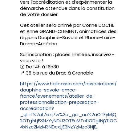
vers l’accréditation et d’expérimenter la
démarche attendue dans la constitution
de votre dossier.
Cet atelier sera animé par Corine DOCHE
et Anne GRAND-CLEMENT, animatrices des
régions Dauphiné-Savoie et Rhône-Loire-
Drome-Ardèche
Sur inscription : places limitées, inscrivez-
vous vite !
🕜 De 14h à 16h30
📍 38 bis rue du Drac à Grenoble
https://www.helloasso.com/associations/
dauphine-savoie-emcc-
france/evenements/atelier-de-
professionnalisation-preparation-
accreditation?
_gl=1%2a17ezj7w%2a_gcl_au%2aOTEyMjQ
2OTg5LjE3NzYyNDU2OTEuMTc0ODg1NjY0OC
4xNzc2MzM3NDcxLjE3NzYzMzc3NjE.