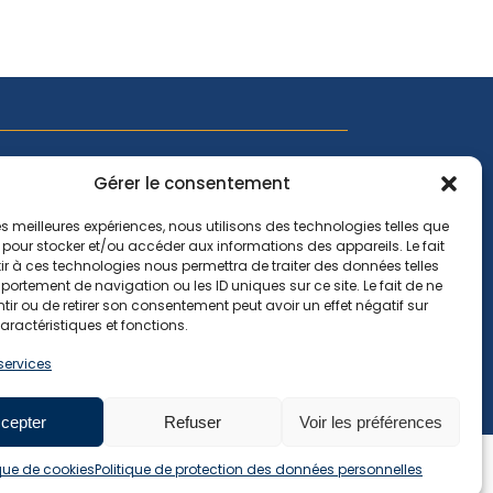
'actualité EMCC, suivez-nous sur les réseaux
Gérer le consentement
 les meilleures expériences, nous utilisons des technologies telles que
 pour stocker et/ou accéder aux informations des appareils. Le fait
r à ces technologies nous permettra de traiter des données telles
ortement de navigation ou les ID uniques sur ce site. Le fait de ne
ir ou de retirer son consentement peut avoir un effet négatif sur
aractéristiques et fonctions.
 services
e de cookies
Plan du site
Conception :
Coccinet
cepter
Refuser
Voir les préférences
ique de cookies
Politique de protection des données personnelles