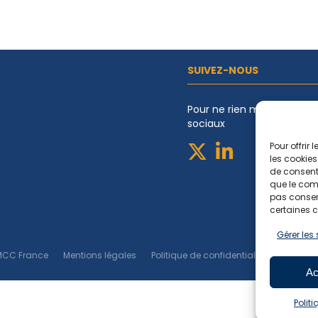
SUIVEZ-NOUS
Pour ne rien manquer de l
sociaux
Pour offrir
les cookies
de consenti
que le comp
pas consent
certaines c
Gérer les
- EMCC France
Mentions légales
Politique de confidentialité
Politiqu
Ac
Polit