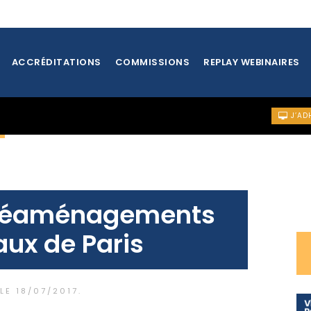
ACCRÉDITATIONS
COMMISSIONS
REPLAY WEBINAIRES
J’AD
E
t réaménagements
aux de Paris
 LE
18/07/2017
.