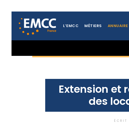
L’EMCC
MÉTIERS
ANNUAIRE
TOUTES LES ACTUALITÉS DE LA RÉGION ILE-DE-FRANC
Extension e
des loc
ÉCRIT