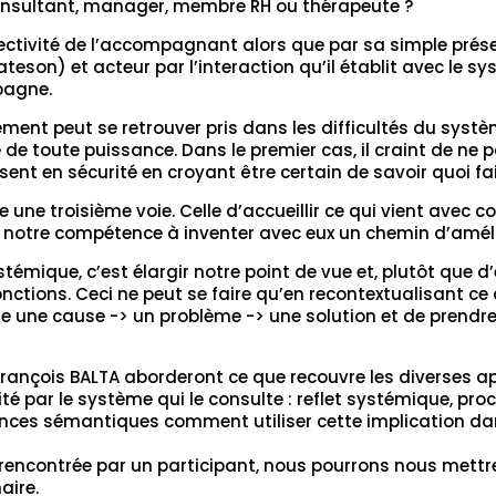
consultant, manager, membre RH ou thérapeute ?
objectivité de l’accompagnant alors que par sa simple présen
eson) et acteur par l’interaction qu’il établit avec le sy
pagne.
ent peut se retrouver pris dans les difficultés du systè
de toute puissance. Dans le premier cas, il craint de ne
se sent en sécurité en croyant être certain de savoir quoi f
ne troisième voie. Celle d’accueillir ce qui vient avec co
 notre compétence à inventer avec eux un chemin d’améli
témique, c’est élargir notre point de vue et, plutôt que 
 fonctions. Ceci ne peut se faire qu’en recontextualisant ce
ire une cause -> un problème -> une solution et de prendre
rançois BALTA aborderont ce que recouvre les diverses app
ité par le système qui le consulte : reflet systémique, pro
ences sémantiques comment utiliser cette implication da
é rencontrée par un participant, nous pourrons nous mettre
aire.