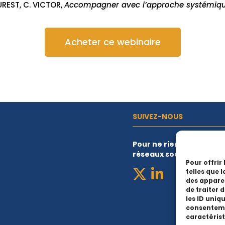
OUREST, C. VICTOR,
Accompagner avec l’approche systémiqu
Acheter ce webinaire
SUIVEZ-NOUS
Pour ne rien manquer de
réseaux sociaux
Pour offrir
telles que 
des apparei
de traiter 
les ID uniqu
consentemen
caractérist