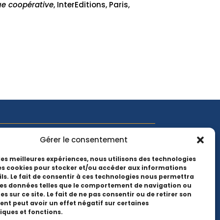
e coopérative
, InterEditions, Paris,
Gérer le consentement
 l'actualité EMCC, suivez-nous sur les
 les meilleures expériences, nous utilisons des technologies
les cookies pour stocker et/ou accéder aux informations
ls. Le fait de consentir à ces technologies nous permettra
des données telles que le comportement de navigation ou
es sur ce site. Le fait de ne pas consentir ou de retirer son
t peut avoir un effet négatif sur certaines
iques et fonctions.