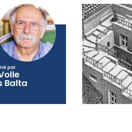
mé par
Volle
s Balta