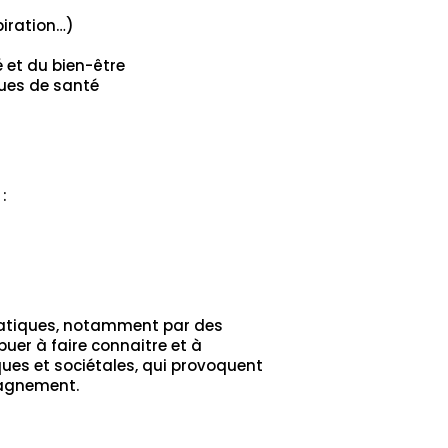
piration…)
é et du bien-être
ques de santé
:
pratiques, notamment par des
uer à faire connaitre et à
ques et sociétales, qui provoquent
pagnement.