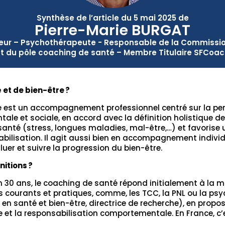
Synthèse de l’article du 5 mai 2025 de
Pierre-Marie BURGAT
seur – Psychothérapeute - Responsable de la Commissi
t du pôle coaching de santé – Membre Titulaire SFCoa
 et de bien-être
?
e est un accompagnement professionnel centré sur la pers
ale et sociale, en accord avec la définition holistique de 
 santé (stress, longues maladies, mal-être,…) et favoris
bilisation. Il agit aussi bien en accompagnement individu
er et suivre la progression du bien-être.
nitions
?
n 30 ans, le coaching de santé répond initialement à la 
ts courants et pratiques, comme, les TCC, la PNL ou la psy
en santé et bien-être, directrice de recherche), en propos
e et la responsabilisation comportementale. En France, c