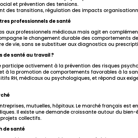
social et prévention des tensions.
des transitions, régulation des impacts organisationne
tres professionnels de santé
s aux professionnels médicaux mais agit en complémentari
compagne le changement durable des comportements de san
bre de vie, sans se substituer aux diagnostics ou prescript
s de santé au travail
?
re participe activement à la prévention des risques psy
l, et à la promotion de comportements favorables à la san
ositifs RH, médicaux ou psychologiques, et répond aux ex
rché
s, entreprises, mutuelles, hôpitaux. Le marché français est
ques. Il existe une demande croissante autour du bien-êt
rojets collectifs.
h de santé