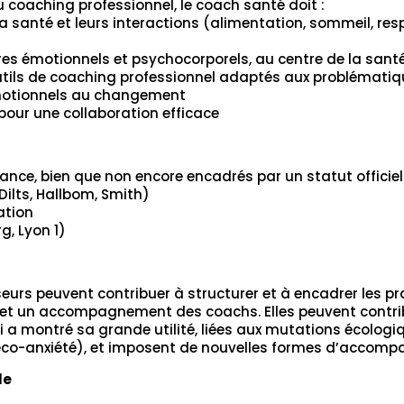
coaching professionnel, le coach santé doit :
 santé et leurs interactions (alimentation, sommeil, res
ibres émotionnels et psychocorporels, au centre de la sant
 outils de coaching professionnel adaptés aux problémati
 émotionnels au changement
 pour une collaboration efficace
nce, bien que non encore encadrés par un statut officiel 
ilts, Hallbom, Smith)
ation
g, Lyon 1)
seurs peuvent contribuer à structurer et à encadrer les 
 et un accompagnement des coachs. Elles peuvent contrib
ui a montré sa grande utilité, liées aux mutations écologi
éco-anxiété), et imposent de nouvelles formes d’accom
le