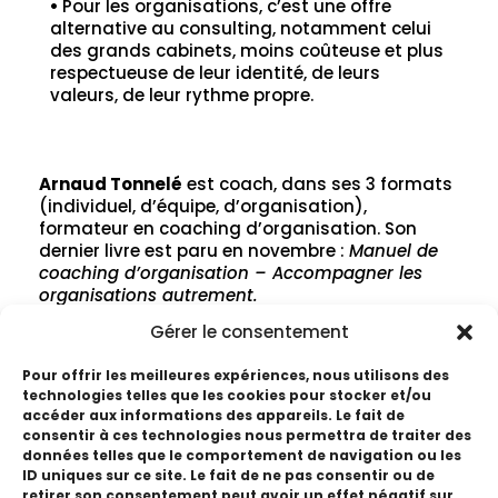
•
Pour les organisations, c’est une offre
alternative au consulting, notamment celui
des grands cabinets, moins coûteuse et plus
respectueuse de leur identité, de leurs
valeurs, de leur rythme propre.
Arnaud Tonnelé
est coach, dans ses 3 formats
(individuel, d’équipe, d’organisation),
formateur en coaching d’organisation. Son
dernier livre est paru en novembre :
Manuel de
coaching d’organisation – Accompagner les
organisations autrement.
Gérer le consentement
Pour offrir les meilleures expériences, nous utilisons des
Acheter ce webinaire
technologies telles que les cookies pour stocker et/ou
accéder aux informations des appareils. Le fait de
consentir à ces technologies nous permettra de traiter des
données telles que le comportement de navigation ou les
ID uniques sur ce site. Le fait de ne pas consentir ou de
retirer son consentement peut avoir un effet négatif sur