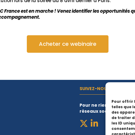
tution lors de la soirée du 8 avril dernier à Paris.
rance est en marche ! Venez identifier les opportunités qu’
’accompagnement.
Acheter ce webinaire
SUIVEZ-NOUS
Pour offrir
Pour ne rien manquer de
telles que 
réseaux sociaux
des apparei
de traiter 
les ID uniqu
consentemen
caractérist