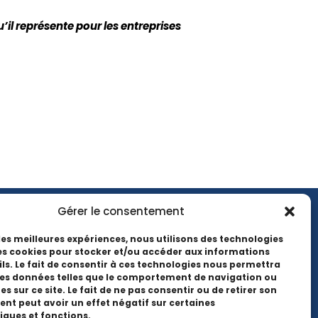
il représente pour les entreprises
Gérer le consentement
 les meilleures expériences, nous utilisons des technologies
 l'actualité EMCC, suivez-nous sur les
les cookies pour stocker et/ou accéder aux informations
ls. Le fait de consentir à ces technologies nous permettra
des données telles que le comportement de navigation ou
es sur ce site. Le fait de ne pas consentir ou de retirer son
t peut avoir un effet négatif sur certaines
iques et fonctions.