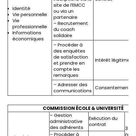
site de l’EMCC
3
Identité
ou via un
Vie personnelle
partenaire
Vie
– Recrutement
5
professionnelle
du coach
Informations
solidaire
(
économiques
c
– Procéder à
des enquêtes
de satisfaction
Intérêt légitime
et prendre en
compte les
remarques
– Adresser des
Consentement
communications
COMMISSION ÉCOLE & UNIVERSITÉ
– Gestion
Exécution du
administrative
contrat
des adhérents
3 an
– Procéder à
non-