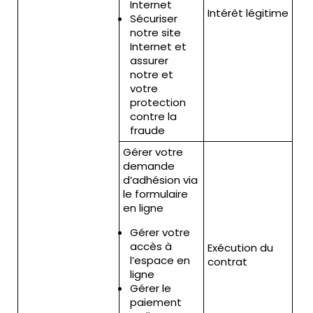
Internet
co
Intérêt légitime
Sécuriser
col
notre site
der
Internet et
assurer
notre et
votre
protection
contre la
fraude
Gérer votre
demande
d’adhésion via
le formulaire
en ligne
Gérer votre
accès à
Exécution du
l’espace en
contrat
ligne
Gérer le
paiement