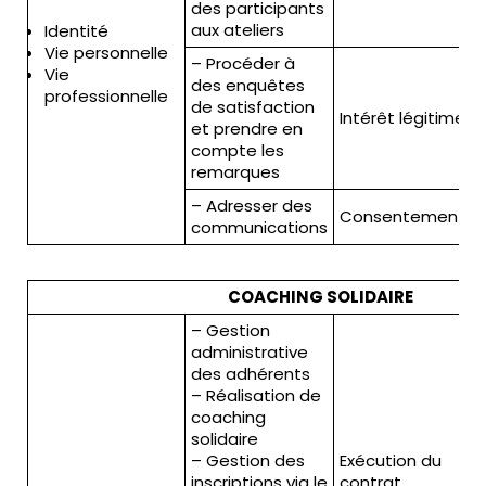
des participants
aux ateliers
Identité
Vie personnelle
– Procéder à
5
Vie
des enquêtes
professionnelle
de satisfaction
(
Intérêt légitime
et prendre en
c
compte les
remarques
– Adresser des
Consentement
communications
COACHING SOLIDAIRE
– Gestion
administrative
des adhérents
– Réalisation de
coaching
solidaire
– Gestion des
Exécution du
inscriptions via le
contrat