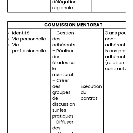
délégation
régionale
COMMISSION MENTORAT
Identité
– Gestion
3 ans pour l
Vie personnelle
des
non-
Vie
adhérents
adhérents e
professionnelle
– Réaliser
5 ans pour l
des
adhérents
études sur
(relation
le
contractuell
mentorat
– Créer
des
Exécution
groupes
du
de
contrat
discussion
sur les
pratiques
– Diffuser
des