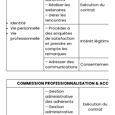
– Réaliser les
Exécution du
webinaires
contrat
– Gérer les
3
rencontres
Identité
Vie personnelle
– Procéder à
5
Vie
des enquêtes
professionnelle
de satisfaction
Intérêt légitime
(
et prendre en
c
compte les
remarques
– Adresser des
Consentement
communications
COMMISSION PROFESSIONNALISATION & ACCRÉ
– Gestion
administrative
des adhérents
Exécution du
– Gestion
contrat
administrative
3