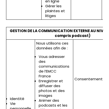
en ligne
Gérer les
plaintes et
litiges
GESTION DE LA COMMUNICATION EXTERNE AU NIVEA
compris podcast)
Nous utilisons ces
L
données afin de :
c
Vous adresser
des
communications
de l’EMCC
France
Consentement
Enregistrer et
diffuser des
photos et des
images
Identité
Animer des
Vie
podcasts et les
personnelle