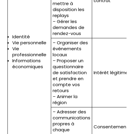
contrat
mettre à
disposition les
replays
– Gérer les
demandes de
rendez-vous
3
Identité
Vie personnelle
– Organiser des
Vie
événements
5
professionnelle
locaux
Informations
– Proposer un
(
économiques
questionnaire
c
de satisfaction
Intérêt légitime
et prendre en
compte vos
retours
– Animer la
région
– Adresser des
communications
propres à
Consentement
chaque