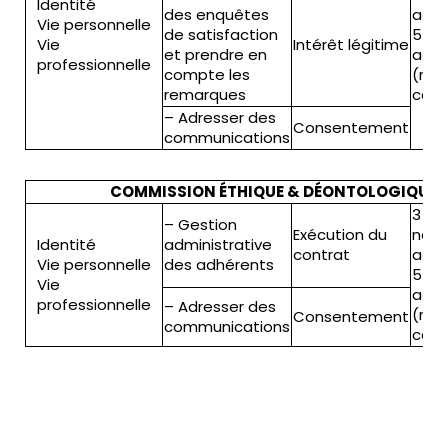
Identité
des enquêtes
adhé
Vie personnelle
de satisfaction
5 an
Vie
Intérêt légitime
et prendre en
adhé
professionnelle
compte les
(rela
remarques
cont
– Adresser des
Consentement
communications
COMMISSION ÉTHIQUE & DÉONTOLOGIQUE
3 an
– Gestion
Exécution du
non-
Identité
administrative
contrat
adhé
Vie personnelle
des adhérents
5 an
Vie
adhé
professionnelle
– Adresser des
(rela
Consentement
communications
cont