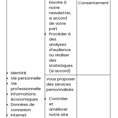
inscrire à
Consentement
notre
newsletter,
si accord
de votre
part
Procéder à
des
analyses
d’audience
ou réaliser
Vo
des
nav
statistiques
co
(si accord)
Identité
un
Vie personnelle
ma
Vous proposer
Vie
moi
des services
professionnelle
do
personnalisés
Informations
réc
Contrôler
économiques
bia
et
Données de
for
améliorer
connexion
co
notre site
Internet
dur