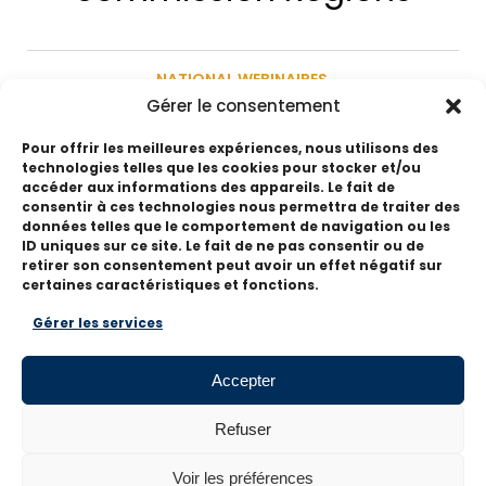
NATIONAL WEBINAIRES
Gérer le consentement
L’ accréditation EIA
Pour offrir les meilleures expériences, nous utilisons des
technologies telles que les cookies pour stocker et/ou
accéder aux informations des appareils. Le fait de
consentir à ces technologies nous permettra de traiter des
données telles que le comportement de navigation ou les
ID uniques sur ce site. Le fait de ne pas consentir ou de
retirer son consentement peut avoir un effet négatif sur
SUIVEZ-NOUS
certaines caractéristiques et fonctions.
Gérer les services
Pour ne rien manquer de l'actualité EMCC,
suivez-nous sur les réseaux sociaux
Accepter
Refuser
Voir les préférences