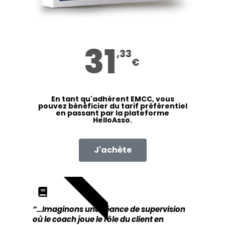
31
,33
€
En tant qu'adhérent EMCC, vous
pouvez bénéficier du tarif préférentiel
en passant par la plateforme
HelloAsso.
J'achète
TARIF PRÉFÉRENTIEL
“…Imaginons une séance de supervision
où le coach joue le rôle du client en