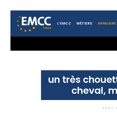
L’EMCC
MÉTIERS
ANNUAIRE
TOUTES LES ACTUALITÉS DE LA RÉGION PYRÉNÉES ATL
un très chouet
cheval, m
ÉCRIT