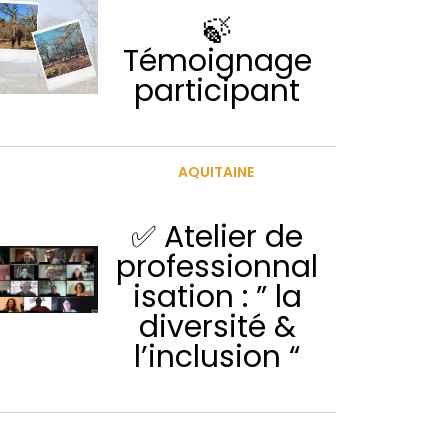
🍃
Témoignage
participant
AQUITAINE
✅ Atelier de
professionnal
isation : ” la
diversité &
l’inclusion “