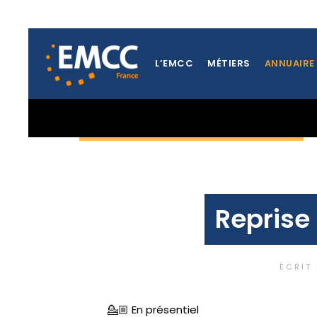
L’EMCC
MÉTIERS
ANNUAIRE
TOUTES LES ACTUALITÉS DE LA RÉGION AQUITAINE
Reprise 
ÉCRIT
💁🏼 En présentiel