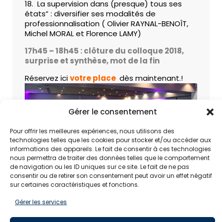
18. La supervision dans (presque) tous ses
états” : diversifier ses modalités de
professionnalisation ( Olivier RAYNAL-BENOÎT,
Michel MORAL et Florence LAMY)
17h45 – 18h45 : clôture du colloque 2018,
surprise et synthèse, mot de la fin
Réservez ici
votre place
dès maintenant.!
Gérer le consentement
Pour offrir les meilleures expériences, nous utilisons des
technologies telles que les cookies pour stocker et/ou accéder aux
informations des appareils. Le fait de consentir à ces technologies
nous permettra de traiter des données telles que le comportement
de navigation ou les ID uniques sur ce site. Le fait de ne pas
consentir ou de retirer son consentement peut avoir un effet négatif
Evénement majeur du coaching, de la
sur certaines caractéristiques et fonctions.
supervision et du mentorat en France, le
Colloque EMCC FRANCE est une occasion
Gérer les services
unique de participer à des conférences de
haut niveau, d’assister à des tables rondes, de