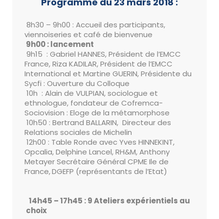
P
rogramme du 23 mars 2018 :
8h30 – 9h00 : Accueil des participants,
viennoiseries et café de bienvenue
9h00 : lancement
9h15 : Gabriel HANNES, Président de l’EMCC
France, Riza KADILAR, Président de l’EMCC
International et Martine GUERIN, Présidente du
Sycfi : Ouverture du Colloque
10h : Alain de VULPIAN, sociologue et
ethnologue, fondateur de Cofremca-
Sociovision : Eloge de la métamorphose
10h50 : Bertrand BALLARIN, Directeur des
Relations sociales de Michelin
12h00 : Table Ronde avec Yves HINNEKINT,
Opcalia, Delphine Lancel, RH&M, Anthony
Metayer Secrétaire Général CPME Ile de
France,
DGEFP (représentants de l’Etat)
14h45 – 17h45 : 9 Ateliers expérientiels au
choix