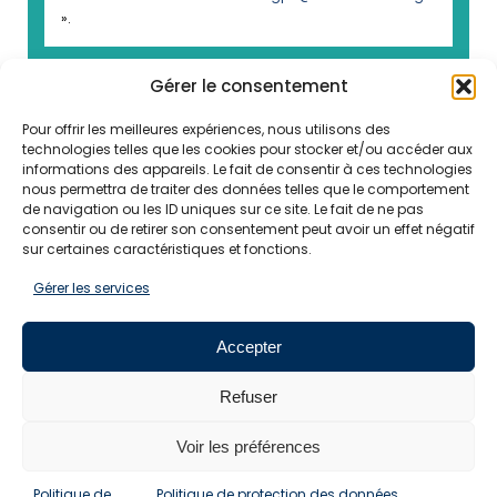
».
Gérer le consentement
Pour offrir les meilleures expériences, nous utilisons des
technologies telles que les cookies pour stocker et/ou accéder aux
informations des appareils. Le fait de consentir à ces technologies
nous permettra de traiter des données telles que le comportement
de navigation ou les ID uniques sur ce site. Le fait de ne pas
consentir ou de retirer son consentement peut avoir un effet négatif
SUIVEZ-NOUS
sur certaines caractéristiques et fonctions.
Gérer les services
Pour ne rien manquer de l'actualité EMCC, suivez-
nous sur les réseaux sociaux
Accepter
Refuser
Voir les préférences
Tous droits réservés - EMCC France
Mentions
légales
Politique de confidentialité
Politique de
Politique de
Politique de protection des données