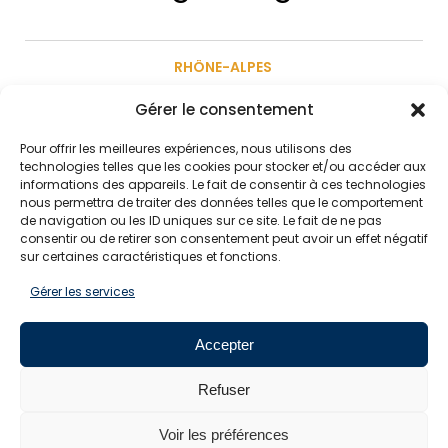
RHÔNE-ALPES
Gérer le consentement
Répondez à l’enquête !
Pour offrir les meilleures expériences, nous utilisons des
technologies telles que les cookies pour stocker et/ou accéder aux
informations des appareils. Le fait de consentir à ces technologies
nous permettra de traiter des données telles que le comportement
de navigation ou les ID uniques sur ce site. Le fait de ne pas
consentir ou de retirer son consentement peut avoir un effet négatif
SUIVEZ-NOUS
sur certaines caractéristiques et fonctions.
Gérer les services
Pour ne rien manquer de l'actualité EMCC, suivez-
nous sur les réseaux sociaux
Accepter
Refuser
Voir les préférences