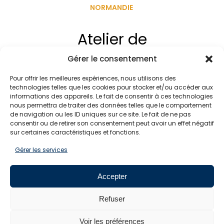
NORMANDIE
Atelier de
professionnalisation 18
Gérer le consentement
mai 2020 18h
Pour offrir les meilleures expériences, nous utilisons des
technologies telles que les cookies pour stocker et/ou accéder aux
informations des appareils. Le fait de consentir à ces technologies
nous permettra de traiter des données telles que le comportement
de navigation ou les ID uniques sur ce site. Le fait de ne pas
consentir ou de retirer son consentement peut avoir un effet négatif
SUIVEZ-NOUS
sur certaines caractéristiques et fonctions.
Gérer les services
Pour ne rien manquer de l'actualité EMCC, suivez-
nous sur les réseaux sociaux
Accepter
Refuser
Voir les préférences