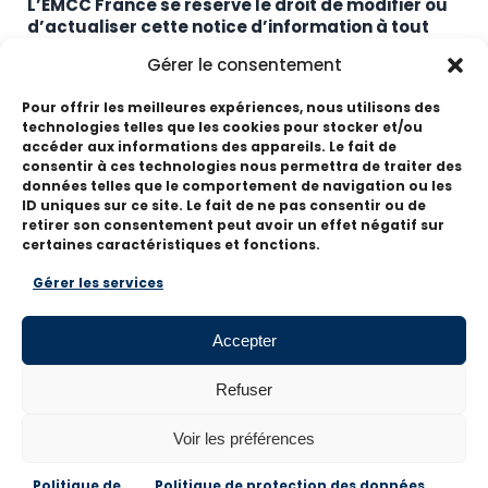
L’EMCC France se réserve le droit de modifier ou
d’actualiser cette notice d’information à tout
moment et sans préavis. Dernière mise à jour de
Gérer le consentement
ces mentions légales : 26 février 2025 par
Optimex Data
.
Pour offrir les meilleures expériences, nous utilisons des
technologies telles que les cookies pour stocker et/ou
accéder aux informations des appareils. Le fait de
consentir à ces technologies nous permettra de traiter des
données telles que le comportement de navigation ou les
ID uniques sur ce site. Le fait de ne pas consentir ou de
retirer son consentement peut avoir un effet négatif sur
SUIVEZ-NOUS
certaines caractéristiques et fonctions.
Gérer les services
Pour ne rien manquer de l'actualité EMCC,
suivez-nous sur les réseaux sociaux
Accepter
Refuser
Voir les préférences
Tous droits réservés - EMCC France
Mentions
légales
Politique de confidentialité
Politique de
Politique de
Politique de protection des données